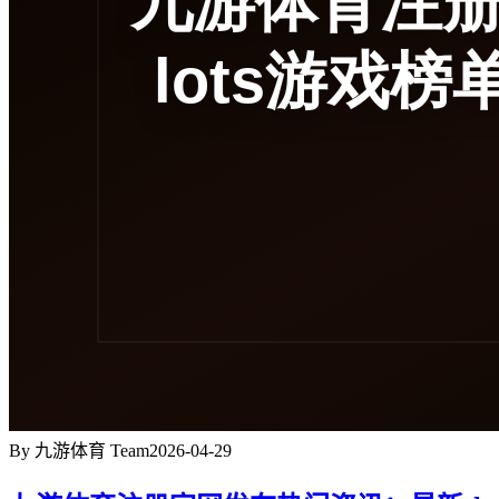
By 九游体育 Team
2026-04-29