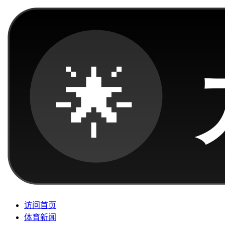
访问首页
体育新闻