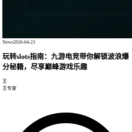
News
2026-04-23
玩转slots指南：九游电竞带你解锁波浪爆
分秘籍，尽享巅峰游戏乐趣
王
王专家