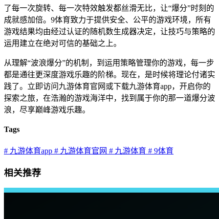
了每一次旋转、每一次特效触发都丝滑无比，让“爆分”时刻的
成就感加倍。9体育致力于提供安全、公平的游戏环境，所有
游戏结果均由经过认证的随机数生成器决定，让技巧与策略的
运用建立在绝对可信的基础之上。
从理解“波浪爆分”的机制，到运用策略管理你的游戏，每一步
都是通往更深度游戏乐趣的阶梯。现在，是时候将理论付诸实
践了。立即访问九游体育官网或下载九游体育app，开启你的
探索之旅，在浩瀚的游戏海洋中，找到属于你的那一道爆分波
浪，尽享巅峰游戏乐趣。
Tags
# 九游体育app
# 九游体育官网
# 九游体育
# 9体育
相关推荐