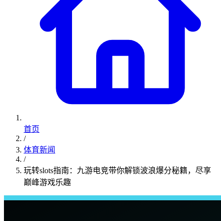
首页
/
体育新闻
/
玩转slots指南：九游电竞带你解锁波浪爆分秘籍，尽享
巅峰游戏乐趣