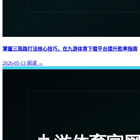
掌握三珠路打法核心技巧，在九游体育下载平台提升胜率指南
2026-05-13
阅读
→