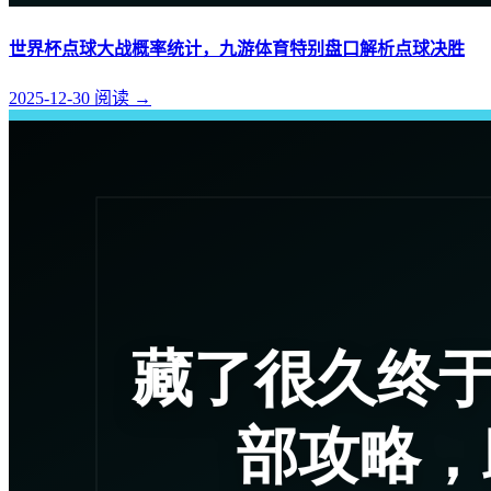
世界杯点球大战概率统计，九游体育特别盘口解析点球决胜
2025-12-30
阅读
→