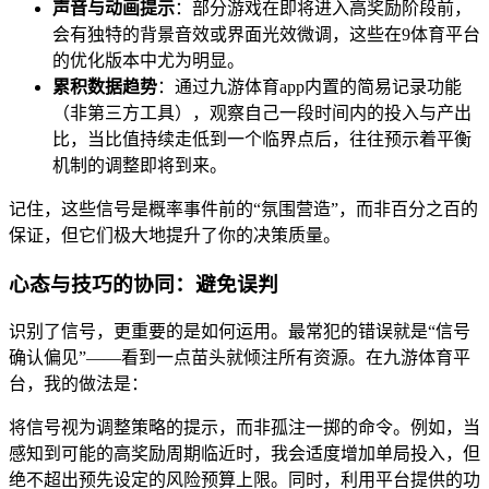
声音与动画提示
：部分游戏在即将进入高奖励阶段前，
会有独特的背景音效或界面光效微调，这些在9体育平台
的优化版本中尤为明显。
累积数据趋势
：通过九游体育app内置的简易记录功能
（非第三方工具），观察自己一段时间内的投入与产出
比，当比值持续走低到一个临界点后，往往预示着平衡
机制的调整即将到来。
记住，这些信号是概率事件前的“氛围营造”，而非百分之百的
保证，但它们极大地提升了你的决策质量。
心态与技巧的协同：避免误判
识别了信号，更重要的是如何运用。最常犯的错误就是“信号
确认偏见”——看到一点苗头就倾注所有资源。在九游体育平
台，我的做法是：
将信号视为调整策略的提示，而非孤注一掷的命令。例如，当
感知到可能的高奖励周期临近时，我会适度增加单局投入，但
绝不超出预先设定的风险预算上限。同时，利用平台提供的功