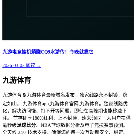
九游电竞挂机躺赚CQ9水滸传！今晚就靠它
2026-03-03
阅读
→
九游体育
九游体育 🔒 九游体育最新域名发布，独家线路永不封锁，稳
定如山。 九游体育app,九游体育官网,九游体育。独家线路优
化，解决访问慢、打不开等问题，即使在高峰期也能秒速下
注。 首存即享188%红利，上不封顶，速来领取！ 为用户提供
毫秒级
足球比分
、NBA篮球数据分析及电子竞技赛事预测。
全天候 24/7 技术支持，确保您的每一次互动都安全、稳定、