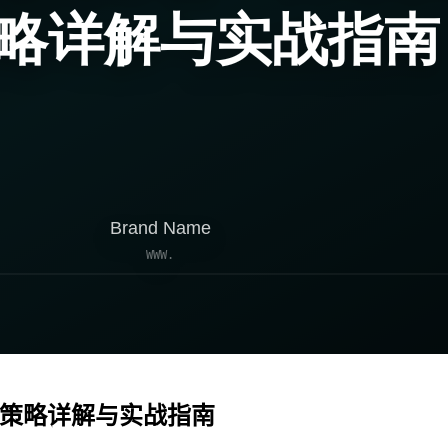
稳赚策略详解与实战指南