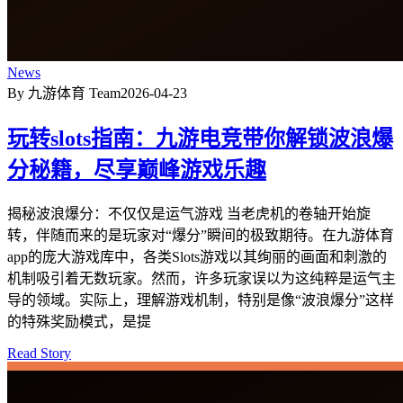
News
By 九游体育 Team
2026-04-23
玩转slots指南：九游电竞带你解锁波浪爆
分秘籍，尽享巅峰游戏乐趣
揭秘波浪爆分：不仅仅是运气游戏 当老虎机的卷轴开始旋
转，伴随而来的是玩家对“爆分”瞬间的极致期待。在九游体育
app的庞大游戏库中，各类Slots游戏以其绚丽的画面和刺激的
机制吸引着无数玩家。然而，许多玩家误以为这纯粹是运气主
导的领域。实际上，理解游戏机制，特别是像“波浪爆分”这样
的特殊奖励模式，是提
Read Story