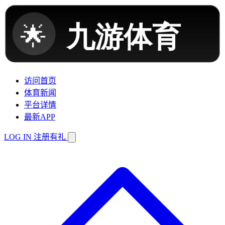
访问首页
体育新闻
平台详情
最新APP
LOG IN
注册有礼