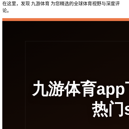
在这里，发现 九游体育 为您精选的全球体育视野与深度评
论。