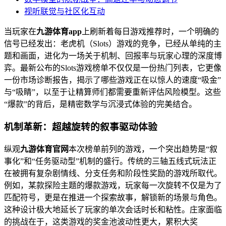
视听联觉与社区化互动
当玩家在
九游体育app
上刷新着每日游戏推荐时，一个明确的
信号已经发出：老虎机（Slots）游戏的竞争，已经从单纯的主
题和画面，进化为一场关于机制、回报率与玩家心理的深度博
弈。最新公布的Slots游戏榜单不仅仅是一份热门列表，它更像
一份市场诊断报告，揭示了哪些游戏正在以惊人的速度“吸金”
与“吸睛”，以至于让精算师们都需要重新评估风险模型。这些
“爆款”的背后，是精密数学与沉浸式体验的完美结合。
机制革新：超越旋转的叙事驱动体验
纵观
九游体育官网
本次榜单前列的游戏，一个突出趋势是“叙
事化”和“任务驱动型”机制的盛行。传统的三轴五线式玩法正
在被拥有复杂剧情线、分支任务和阶段性奖励的游戏所取代。
例如，某款探险主题的爆款游戏，玩家每一次旋转不仅是为了
匹配符号，更是在推进一个探索故事，解锁新的场景与角色。
这种设计极大地延长了玩家的单次会话时长和粘性。庄家面临
的挑战在于，这类游戏的奖金池波动性更大，累积大奖