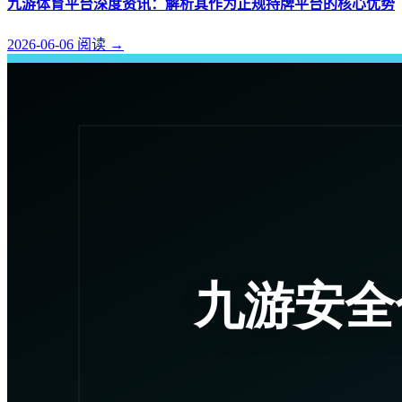
九游体育平台深度资讯：解析其作为正规持牌平台的核心优势
2026-06-06
阅读
→