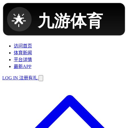
访问首页
体育新闻
平台详情
最新APP
LOG IN
注册有礼