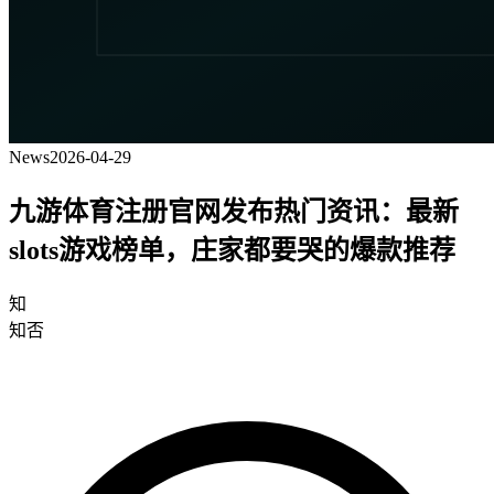
News
2026-04-29
九游体育注册官网发布热门资讯：最新
slots游戏榜单，庄家都要哭的爆款推荐
知
知否