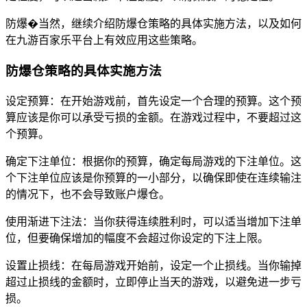
防爆�当然，继续介绍防爆仓策略的具体实施方法，以及如何
在九游百家乐平台上有效应用这些策略。
防爆仓策略的具体实施方法
设定预算：在开始游戏前，首先设定一个合理的预算。这个预
算应该是你可以承受亏损的金额。在游戏过程中，不要超过这
个预算。
确定下注单位：根据你的预算，确定每局游戏的下注单位。这
个下注单位应该是你预算的一小部分，以确保即使在连续输注
的情况下，也不会导致账户爆仓。
使用渐进下注法：当你获得连续胜利时，可以适当增加下注单
位，但要确保增加的幅度不会超过你设定的下注上限。
设置止损线：在每局游戏开始前，设定一个止损线。当你输掉
超过止损线的金额时，立即停止当天的游戏，以避免进一步亏
损。