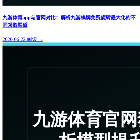
九游体育app与官网对比：解析九游棋牌免费旋转最大化的不
同领取渠道
2026-06-22
阅读
→