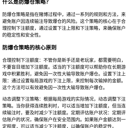
什么是防爆仓策略？
防爆仓策略是指在赌博过程中，通过一系列的规则和方法，来
避免账户因连续输注导致爆仓的风险。这个策略的核心在于合
理控制下注额度，通过设置下注上限和下注策略，来确保账户
的稳定性和安全性。
防爆仓策略的核心原则
合理控制下注额度：不管你是新手还是老玩家，都需要明白，
不要盲目增加下注额度。适当的下注额度可以帮助你在长期游
戏中积累胜利，避免因一次性大输导致账户爆仓。设置下注上
限：通过设置每局游戏的下注上限，来控制每次输掉的金额。
这个方法可以有效避免因一次性大输导致账户爆仓。
动态调整下注策略：根据每局游戏的实际情况，动态调整下注
策略。当你获得连续胜利时，可以适当增加下注额度，但当连
续输注时，要及时减少下注额度。定期评估账户状况：定期评
估账户的状况，确保账户在安全范围内。如果账户金额达到一
定程度，可以适当减少下注额度，以确保账户的稳定性。