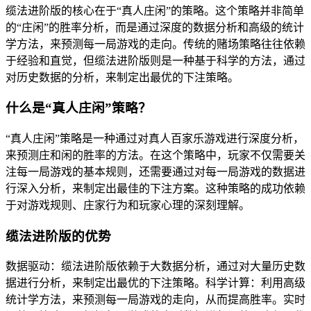
缆法进阶版的核心在于“真人庄闲”的策略。这个策略并非简单
的“庄闲”的胜率分析，而是通过深度的数据分析和高级的统计
学方法，来预测每一局游戏的走向。传统的赌场策略往往依赖
于经验和直觉，但缆法进阶版则是一种基于科学的方法，通过
对历史数据的分析，来制定出最优的下注策略。
什么是“真人庄闲”策略？
“真人庄闲”策略是一种通过对真人百家乐游戏进行深度分析，
来预测庄和闲的胜率的方法。在这个策略中，玩家不仅需要关
注每一局游戏的基本规则，还需要通过对每一局游戏的数据进
行深入分析，来制定出最佳的下注方案。这种策略的成功依赖
于对游戏规则、庄家行为和玩家心理的深刻理解。
缆法进阶版的优势
数据驱动：缆法进阶版依赖于大数据分析，通过对大量历史数
据进行分析，来制定出最优的下注策略。科学计算：利用高级
统计学方法，来预测每一局游戏的走向，从而提高胜率。实时