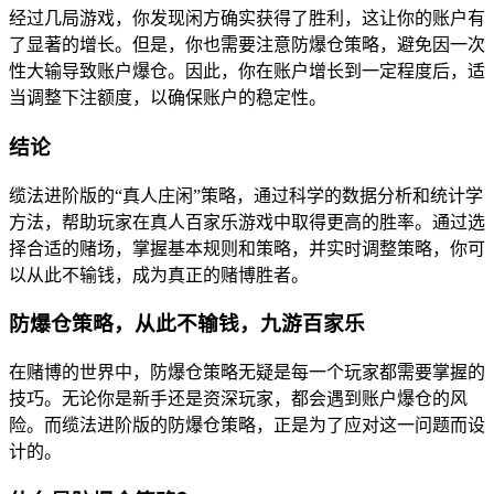
经过几局游戏，你发现闲方确实获得了胜利，这让你的账户有
了显著的增长。但是，你也需要注意防爆仓策略，避免因一次
性大输导致账户爆仓。因此，你在账户增长到一定程度后，适
当调整下注额度，以确保账户的稳定性。
结论
缆法进阶版的“真人庄闲”策略，通过科学的数据分析和统计学
方法，帮助玩家在真人百家乐游戏中取得更高的胜率。通过选
择合适的赌场，掌握基本规则和策略，并实时调整策略，你可
以从此不输钱，成为真正的赌博胜者。
防爆仓策略，从此不输钱，九游百家乐
在赌博的世界中，防爆仓策略无疑是每一个玩家都需要掌握的
技巧。无论你是新手还是资深玩家，都会遇到账户爆仓的风
险。而缆法进阶版的防爆仓策略，正是为了应对这一问题而设
计的。