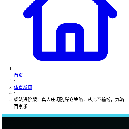
首页
/
体育新闻
/
缆法进阶版：真人庄闲防爆仓策略，从此不输钱，九游
百家乐