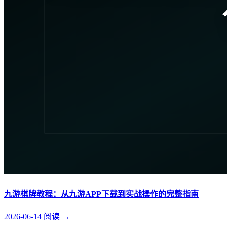
九游棋牌教程：从九游APP下载到实战操作的完整指南
2026-06-14
阅读
→