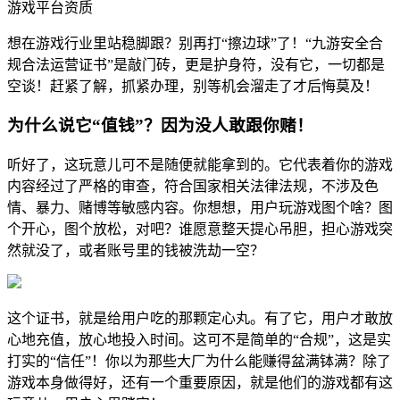
游戏平台资质
想在游戏行业里站稳脚跟？别再打“擦边球”了！“九游安全合
规合法运营证书”是敲门砖，更是护身符，没有它，一切都是
空谈！赶紧了解，抓紧办理，别等机会溜走了才后悔莫及！
为什么说它“值钱”？因为没人敢跟你赌！
听好了，这玩意儿可不是随便就能拿到的。它代表着你的游戏
内容经过了严格的审查，符合国家相关法律法规，不涉及色
情、暴力、赌博等敏感内容。你想想，用户玩游戏图个啥？图
个开心，图个放松，对吧？谁愿意整天提心吊胆，担心游戏突
然就没了，或者账号里的钱被洗劫一空？
这个证书，就是给用户吃的那颗定心丸。有了它，用户才敢放
心地充值，放心地投入时间。这可不是简单的“合规”，这是实
打实的“信任”！你以为那些大厂为什么能赚得盆满钵满？除了
游戏本身做得好，还有一个重要原因，就是他们的游戏都有这