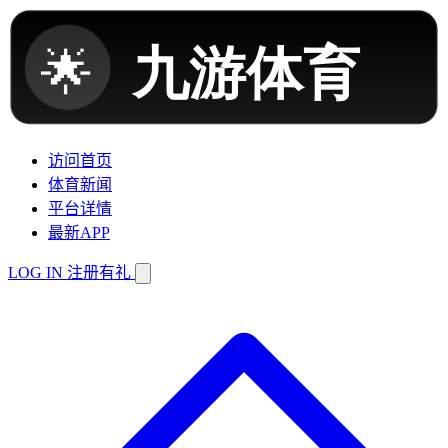
访问首页
体育新闻
平台详情
最新APP
LOG IN
注册有礼