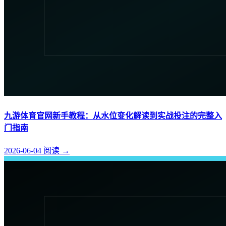
九游体育官网新手教程：从水位变化解读到实战投注的完整入
门指南
2026-06-04
阅读
→