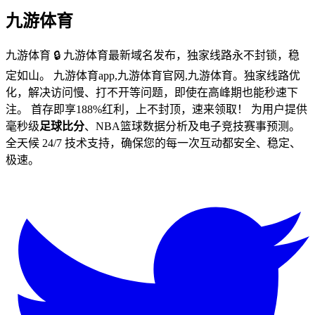
九游体育
九游体育 🔒 九游体育最新域名发布，独家线路永不封锁，稳
定如山。 九游体育app,九游体育官网,九游体育。独家线路优
化，解决访问慢、打不开等问题，即使在高峰期也能秒速下
注。 首存即享188%红利，上不封顶，速来领取！ 为用户提供
毫秒级
足球比分
、NBA篮球数据分析及电子竞技赛事预测。
全天候 24/7 技术支持，确保您的每一次互动都安全、稳定、
极速。