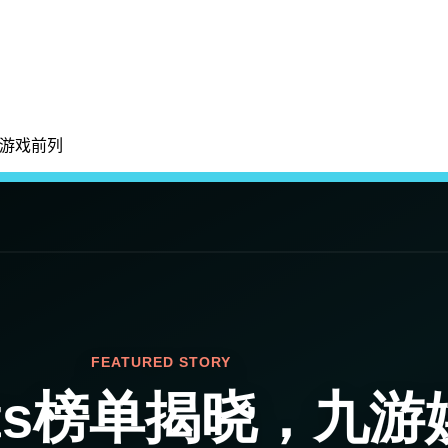
猛游戏前列