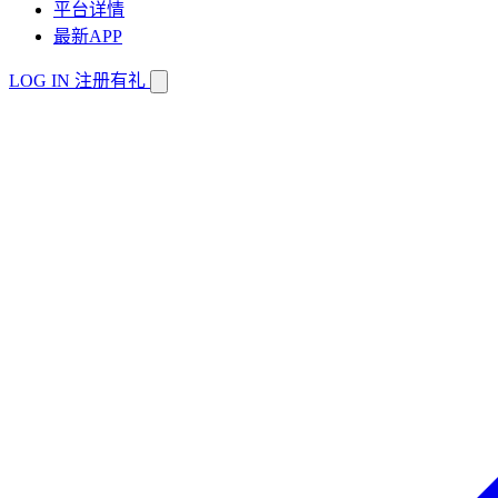
平台详情
最新APP
LOG IN
注册有礼