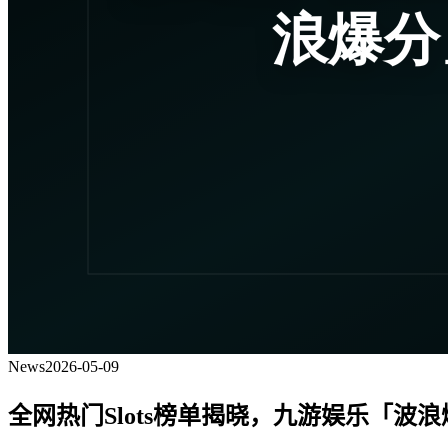
News
2026-05-09
全网热门Slots榜单揭晓，九游娱乐「波