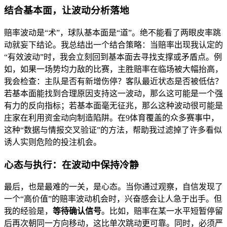
结合基本面，让波动分析落地
赔率波动是“术”，球队基本面是“道”。绝不能看了两眼皮率跳
动就妄下结论。我总结出一个结合策略：当赔率出现我认定的
“有效波动”时，我会立刻回到基本面去寻找支撑或矛盾点。例
如，如果一场势均力敌的比赛，主胜赔率在临场被大幅抬高，
我会检查：主队是否有新增伤停？客队最近状态是否被低估？
若基本面能找到合理原因支持这一波动，那么这可能是一个强
有力的反向指标；若基本面毫无征兆，那么这种波动很可能是
庄家在利用资金动向制造陷阱。在9体育覆盖的众多赛事中，
这种“数据与情报交叉验证”的方法，帮助我过滤掉了许多看似
诱人实则危险的投注机会。
心态与执行：在波动中保持冷静
最后，也是最难的一关，是心态。当你通过观察，自信发现了
一个“高价值”的赔率波动机会时，兴奋感会让人急于出手。但
我的经验是，
等待确认信号
。比如，赔率在某一水平短暂停留
后再次朝同一方向移动，这比单次跳动更可靠。同时，必须严