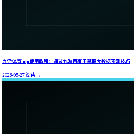
九游体育app使用教程：通过九游百家乐掌握大数据预测技巧
2026-05-27
阅读
→