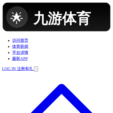
访问首页
体育新闻
平台详情
最新APP
LOG IN
注册有礼